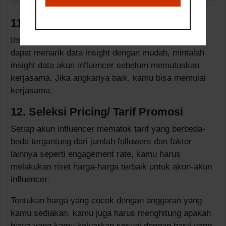
11. Minta Insight Data
Instagram memiliki fitur bisnis di mana pemilik akun
dapat menarik data insight dengan mudah, mintalah
insight data akun influencer sebelum memutuskan
kerjasama. Jika angkanya baik, kamu bisa memulai
kerjasama.
12. Seleksi Pricing/ Tarif Promosi
Setiap akun influencer mematok tarif yang berbeda-
beda tergantung dari jumlah followers dan faktor
lainnya seperti engagement rate, kamu harus
melakukan riset harga-harga terbaik untuk akun-akun
influencer.
Tentukan harga yang cocok dengan anggaran yang
kamu sediakan, kamu juga harus menghitung apakah
biaya yang kamu keluarkan sesuai dengan hasil yang