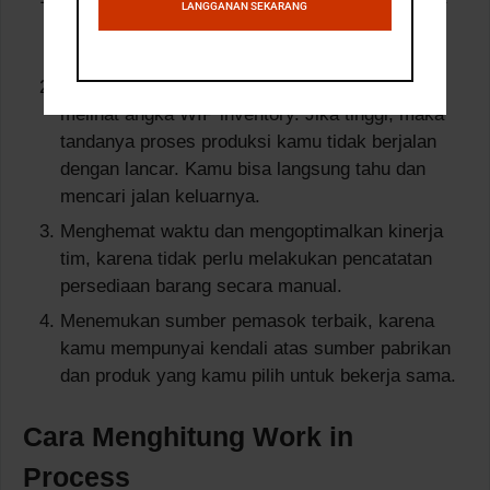
LANGGANAN SEKARANG
WIP inventory adalah aset yang bisa kamu
masukan dalam neraca bisnis.
Menemukan masalah bisnis lebih cepat dengan
melihat angka WIP inventory. Jika tinggi, maka
tandanya proses produksi kamu tidak berjalan
dengan lancar. Kamu bisa langsung tahu dan
mencari jalan keluarnya.
Menghemat waktu dan mengoptimalkan kinerja
tim, karena tidak perlu melakukan pencatatan
persediaan barang secara manual.
Menemukan sumber pemasok terbaik, karena
kamu mempunyai kendali atas sumber pabrikan
dan produk yang kamu pilih untuk bekerja sama.
Cara Menghitung Work in
Process