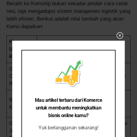
Beralih ke Komship bukan sekadar pindah cara cetak
resi, tapi mengadopsi sistem manajemen logistik yang
lebih efisien. Berikut adalah nilai tambah yang akan
Kamu dapatkan:
Fitur
Close
Utama
Solusi Nyata untuk Seller
this
Komship
module
Gratis
Jika paket COD luar Jawa ditolak, Anda
Ongkir
tidak perlu membayar biaya ongkir balik
Retur
ke gudang asal.
Biaya administrasi COD yang sangat
Mau artikel terbaru dari Komerce
Biaya COD
rendah menjaga margin keuntungan
Kecil
untuk membantu meningkatkan
tetap tebal.
bisnis online kamu?
Gratis
Tidak perlu antre di gerai J&T. Kurir akan
Yuk berlangganan sekarang!
Jemput
jemput paket ke lokasi Anda tanpa