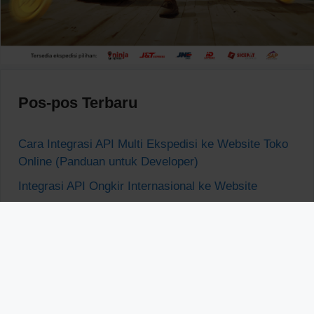
Pos-pos Terbaru
Cara Integrasi API Multi Ekspedisi ke Website Toko
Online (Panduan untuk Developer)
Integrasi API Ongkir Internasional ke Website
Cara Integrasi API Cek Ongkir ke Website Toko
Online
Perbandingan API Ongkir Terbaik untuk Developer
Cek Ongkir ke Makassar, Banjarmasin, dan Padang
Sekali Klik