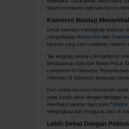
diperbarui. Diharapkan
talent-talent
yan
dalam membantu optimasi bisnis
onlin
Komerce Mantap Menamba
Untuk semakin melengkapi pebisnis 
menyediakan
Advertiser
dan
Custom
layanan yang kami sediakan, seperti
Tak lengkap rasanya jika pebisnis on
Berdasarkan data dari Badan Pusat Stat
commerce di Indonesia. Pertumbuhan 
informasi di Indonesia beberapa tahun
Dari sinilah Komerce berinisiatif unt
yang sudah sibuk dengan berbagai ur
membuka layanan baru yaitu
“
Admin 
menjangkau dan mengurus toko di ma
Lebih Dekat Dengan Pebisn