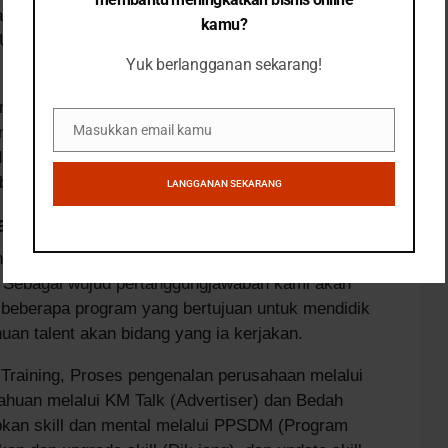
an hire talent secara remote, Kami berusaha untuk
kamu?
. Untuk mewujudkan itu semua, Komerce kini
Yuk berlangganan sekarang!
tuk hire talent komerce untuk penempatan di
Masukkan email kamu
n yang lainnya, talent yang kami salurkan
Email
danya, pada layanan ini pebisnis cukup membayar
 bergaransi.
LANGGANAN SEKARANG
n Kualitas Talent
n untuk pebisnis, kami juga tetap fokus pada
n. Sebagai wujud pertanggungjawaban kami akan
 beberapa program yang bertujuan untuk mendidik
uan talent akan bidang yang ia kerjakan.
 Training, Proses pengenalan perusahaan melalui
ahuan melalui KM Talk (Advertiser) dan Bedah
kan skill dan mental melalui PPSDM (Program