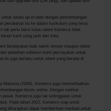
 dan upgrade skill (Dik jang), dan update skill
 untuk selalu
up-to-date
dengan perkembangan
an perubahan itu ke dalam kurikulum yang terus
i tak perlu takut kalau talent Komerce tidak
okasi kami yang jauh dari kota.
ami berdayakan baik talent remote maupun talent
n dan pelatihan sebelum kami percayakan untuk
 ini juga berlaku untuk talent yang berada di
ya Manusia (SDM), Komerce juga memanfaatkan
perkembangan bisnis online. Dengan melihat
 pesat, Komerce juga tak ketinggalan untuk
but. Pada tahun 2022, Komerce siap untuk
 yang diharapkan dapat memberikan manfaat untuk