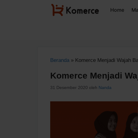
Langsung
Home
Ma
ke
isi
Beranda
»
Komerce Menjadi Wajah B
Komerce Menjadi Wa
31 Desember 2020
oleh
Nanda