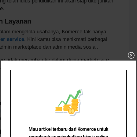
g telah lulus pendidikan ini akan siap diterjunkan
e.
h Layanan
dalam mengelola usahanya, Komerce tak hanya
er service
. Kini kamu bisa menikmati berbagai
 admin marketplace dan admin media sosial.
line tidak merambah ke dalam dunia marketplace.
Cl
istik (BPS), terdapat lebih dari 2,3 juta e-
th
ini seiring dengan perkembangan teknologi
mo
 belakangan ini.
uk memberikan kemudahan lebih bagi pebisnis online
usan dari usahanya. Komerce secara resmi
Marketplace
” untuk mendukung pebisnis dalam
rketplace.
Mau artikel terbaru dari Komerce untuk
is
membantu meningkatkan bisnis online