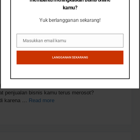
kamu?
Yuk berlangganan sekarang!
Masukkan email kamu
Email
LANGGANAN SEKARANG
tikan produk unggulanmu? bisnismu mengalami
at penjualan bisnis kamu terus merosot?
di karena …
Read more