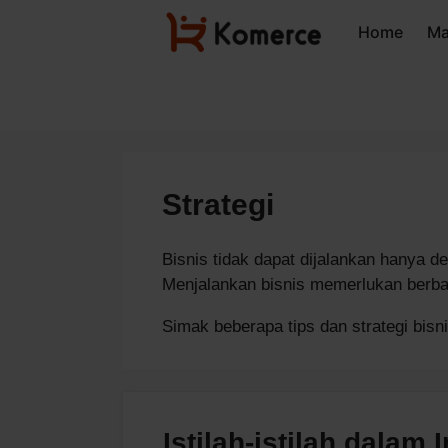
Langsung
Home
Ma
ke
isi
Strategi
Bisnis tidak dapat dijalankan hanya d
Menjalankan bisnis memerlukan berbag
Simak beberapa tips dan strategi bisnis
Istilah-istilah dalam 