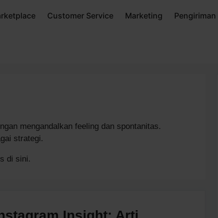
rketplace
Customer Service
Marketing
Pengiriman
engan mengandalkan feeling dan spontanitas.
ai strategi.
 di sini.
Instagram Insight: Arti