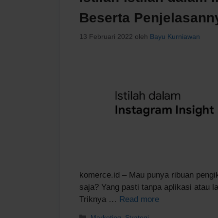
Beserta Penjelasann
13 Februari 2022
oleh
Bayu Kurniawan
komerce.id – Mau punya ribuan pengik
saja? Yang pasti tanpa aplikasi atau l
Triknya …
Read more
Kategori
Marketing
,
Strategi