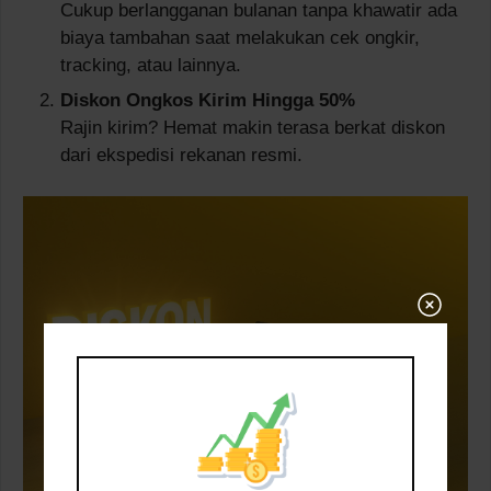
Cukup berlangganan bulanan tanpa khawatir ada
biaya tambahan saat melakukan cek ongkir,
tracking, atau lainnya.
Diskon Ongkos Kirim Hingga 50%
Rajin kirim? Hemat makin terasa berkat diskon
dari ekspedisi rekanan resmi.
Close
this
module