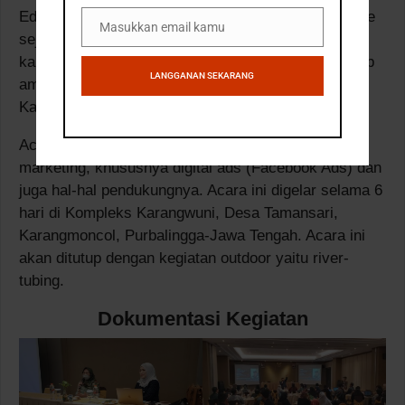
Edukasi yang secara reguler diadakan oleh Komerce
Masukkan email kamu
Email
sejak Desember 2018 hingga bulan Maret 2020
karena pandemi COVID-19. Setelah situasi dianggap
LANGGANAN SEKARANG
aman, Komerce bersama dengan UNSOED melalui
Kampus Komerce kembali mengadakan acara ini.
Acara ini berisi kegiatan pelatihan skill digital
marketing, khususnya digital ads (Facebook Ads) dan
juga hal-hal pendukungnya. Acara ini digelar selama 6
hari di Kompleks Karangwuni, Desa Tamansari,
Karangmoncol, Purbalingga-Jawa Tengah. Acara ini
akan ditutup dengan kegiatan outdoor yaitu river-
tubing.
Dokumentasi Kegiatan